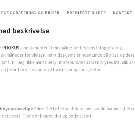
FOTOGRAFERING OG PRISER
PREMIERTE BILDER
KONTAKT
med beskrivelse
re
PHOKUS
sine tjenester i fem pakker for bryllupsfotografering.
en måneder før vielsen, når tidsskjema er noenlunde på plass og detalj
mål til meg. Ikke minst betyr møtepunktet at isen brytes litt, slik at fø
r en (eller flere) locations utfra ønsker og muligheter.
høyoppløselige filer
. Dette betyr at dere som kunde har muligheten
er deretter). Filene er bearbeidet og optimalisert.