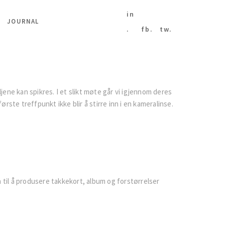
in
JOURNAL
.
fb.
tw.
ene kan spikres. I et slikt møte går vi igjennom deres
rste treffpunkt ikke blir å stirre inn i en kameralinse.
 til å produsere takkekort, album og forstørrelser