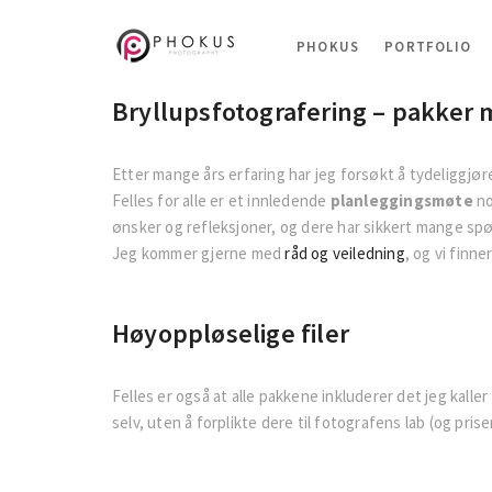
PHOKUS
PORTFOLIO
Bryllupsfotografering – pakker 
Etter mange års erfaring har jeg forsøkt å tydeliggjø
Felles for alle er et innledende
planleggingsmøte
no
ønsker og refleksjoner, og dere har sikkert mange spørs
Jeg kommer gjerne med
råd og veiledning
, og vi finne
Høyoppløselige filer
Felles er også at alle pakkene inkluderer det jeg kaller
selv, uten å forplikte dere til fotografens lab (og pris