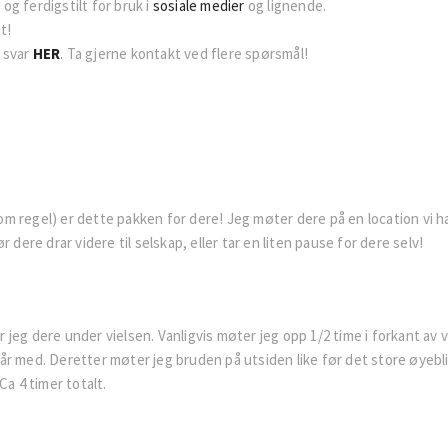
 og ferdigstilt for bruk i
sosiale medier
og lignende.
t!
 svar
HER
. Ta gjerne kontakt ved flere spørsmål!
m regel) er dette pakken for dere! Jeg møter dere på en location vi ha
 dere drar videre til selskap, eller tar en liten pause for dere selv!
er jeg dere under vielsen. Vanligvis møter jeg opp 1/2 time i forkant av
med. Deretter møter jeg bruden på utsiden like før det store øyebli
Ca 4 timer totalt.