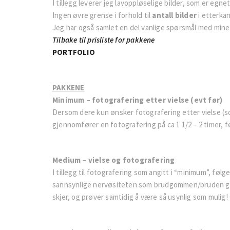
I tillegg leverer jeg lavoppløselige bilder, som er egnet
Ingen øvre grense i forhold til
antall bilder
i etterkan
Jeg har også samlet en del vanlige spørsmål med mine
Tilbake til prisliste for pakkene
PORTFOLIO
PAKKENE
Minimum – fotografering etter vielse (evt før)
Dersom dere kun ønsker fotografering etter vielse (so
gjennomfører en fotografering på ca 1 1/2 – 2 timer, før
Medium – vielse og fotografering
I tillegg til fotografering som angitt i “minimum”, følg
sannsynlige nervøsiteten som brudgommen/bruden går 
skjer, og prøver samtidig å være så usynlig som mulig! 