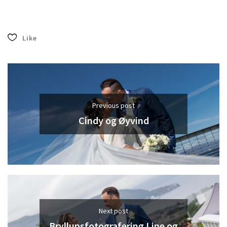
Like
Previous post
Cindy og Øyvind
Next post
Bryllupsfotografering Line og