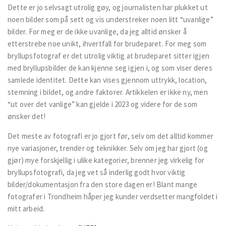
Dette er jo selvsagt utrolig gøy, og journalisten har plukket ut
noen bilder som på sett og vis understreker noen litt “uvanlige”
bilder. For meg er de ikke uvanlige, da jeg alltid ønsker å
etterstrebe noe unikt, ihvertfall for brudeparet. For meg som
bryllupsfotograf er det utrolig viktig at brudeparet sitter igjen
med bryllupsbilder de kan kjenne seg igjen i, og som viser deres
samlede identitet. Dette kan vises gjennom uttrykk, location,
stemning i bildet, og andre faktorer. Artikkelen er ikke ny, men
“ut over det vanlige” kan gjelde i 2023 og videre for de som
ønsker det!
Det meste av fotografi er jo gjort før, selv om det alltid kommer
nye variasjoner, trender og teknikker. Selv om jeg har gjort (og
gjør) mye forskjellig i ulike kategorier, brenner jeg virkelig for
bryllupsfotografi, da jeg vet så inderlig godt hvor viktig
bilder/dokumentasjon fra den store dagen er! Blant mange
fotografer i Trondheim håper jeg kunder verdsetter mangfoldet i
mitt arbeid.