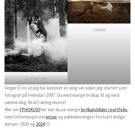
Levitate
Smokey Love
Velger å tro at jeg har kommet en lang vei siden jeg startet som
fotograf på Heimdal i 2007. Da med mange bryllup til og med
samme dag. Bratt læringskurve!
Mer om
[PHOKUS]
Her kan du se mange
bryllupsbilder i portfolio
,
samt informasjon om
priser
og pakkeløsninger! Fortsatt ledige
datoer i 2023 og
2024
🙂