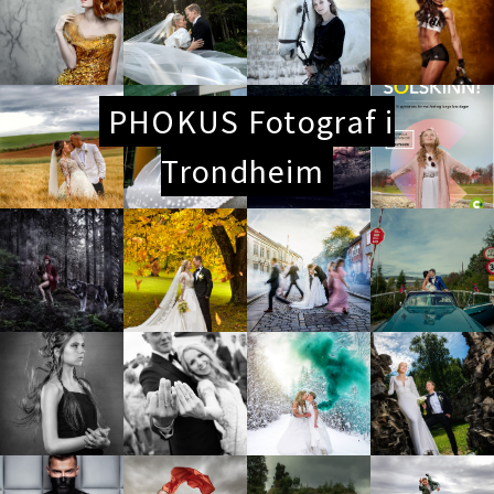
PHOKUS Fotograf i
Trondheim
teate