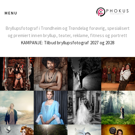
MENU
Bryllupsfotograf i Trondheim og Trøndelag forøvrig, spesialisert
og premiert innen bryllup, teater, reklame, fitness og portrett
KAMPANJE: Tilbud bryllupsfotograf 2027 og 2028