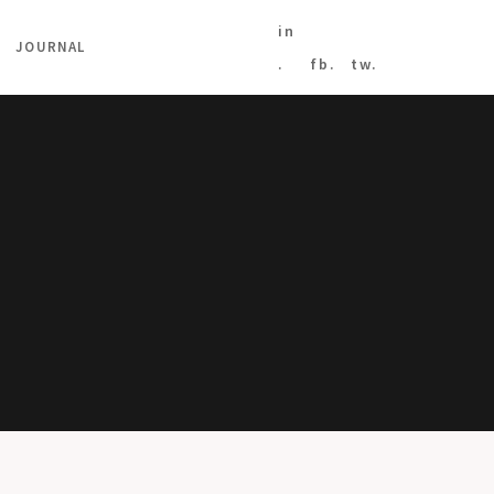
in
JOURNAL
.
fb.
tw.