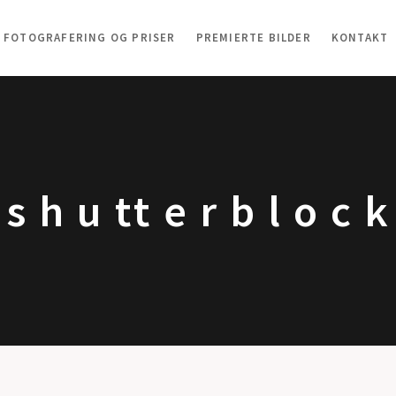
FOTOGRAFERING OG PRISER
PREMIERTE BILDER
KONTAKT
s h u tt e r b l o c k