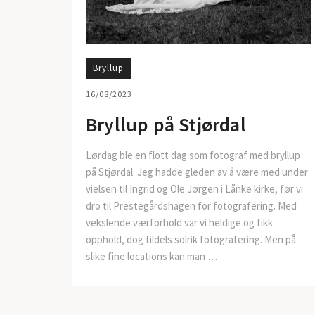
Bryllup
16/08/2023
Bryllup på Stjørdal
Lørdag ble en flott dag som fotograf med bryllup
på Stjørdal. Jeg hadde gleden av å være med under
vielsen til Ingrid og Ole Jørgen i Lånke kirke, før vi
dro til Prestegårdshagen for fotografering. Med
vekslende værforhold var vi heldige og fikk
opphold, dog tildels solrik fotografering. Men på
slike fine locations kan man …