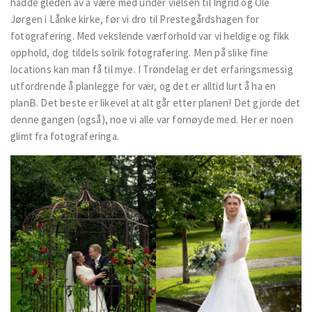
hadde gleden av å være med under vielsen til Ingrid og Ole
Jørgen i Lånke kirke, før vi dro til Prestegårdshagen for
fotografering. Med vekslende værforhold var vi heldige og fikk
opphold, dog tildels solrik fotografering. Men på slike fine
locations kan man få til mye. I Trøndelag er det erfaringsmessig
utfordrende å planlegge for vær, og det er alltid lurt å ha en
planB. Det beste er likevel at alt går etter planen! Det gjorde det
denne gangen (også), noe vi alle var fornøyde med. Her er noen
glimt fra fotograferinga.