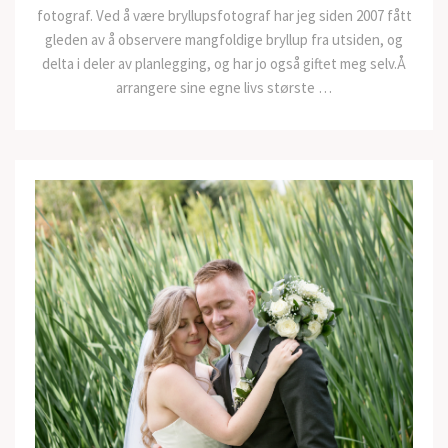
fotograf. Ved å være bryllupsfotograf har jeg siden 2007 fått
gleden av å observere mangfoldige bryllup fra utsiden, og
delta i deler av planlegging, og har jo også giftet meg selv.Å
arrangere sine egne livs største …