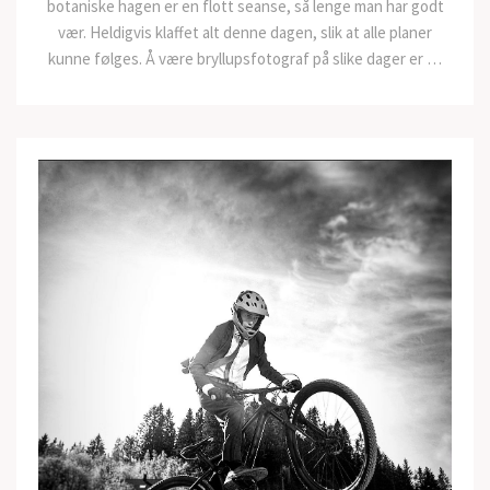
botaniske hagen er en flott seanse, så lenge man har godt
vær. Heldigvis klaffet alt denne dagen, slik at alle planer
kunne følges. Å være bryllupsfotograf på slike dager er …