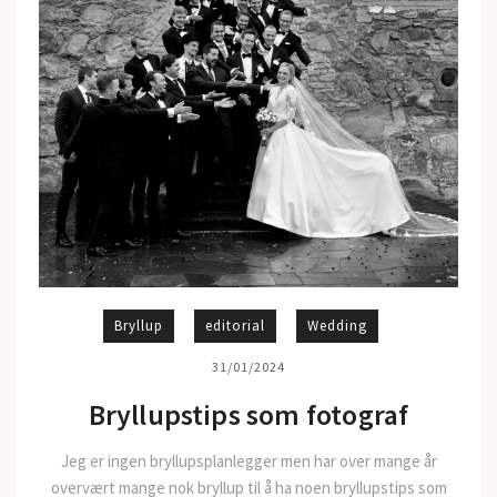
Bryllup
editorial
Wedding
31/01/2024
Bryllupstips som fotograf
Jeg er ingen bryllupsplanlegger men har over mange år
overvært mange nok bryllup til å ha noen bryllupstips som