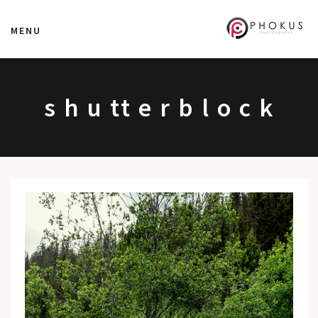
MENU
s h u tt e r b l o c k