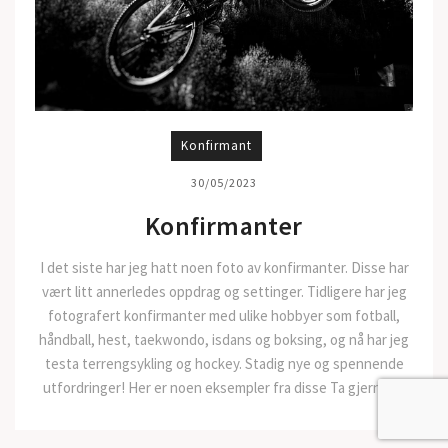
Konfirmant
30/05/2023
Konfirmanter
I det siste har jeg hatt noen foto av konfirmanter. Disse har
vært litt annerledes oppdrag og settinger. Tidligere har jeg
fotografert konfirmanter med ulike hobbyer som fotball,
håndball, hest, taekwondo, isdans og boksing, og nå har jeg
testa terrengsykling og hockey. Stadig nye og spennende
utfordringer! Her er noen eksempler fra disse Ta gjerne …