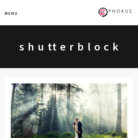
MENU
s h u tt e r b l o c k