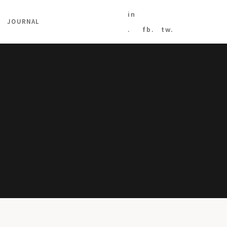
in
JOURNAL
.
fb.
tw.