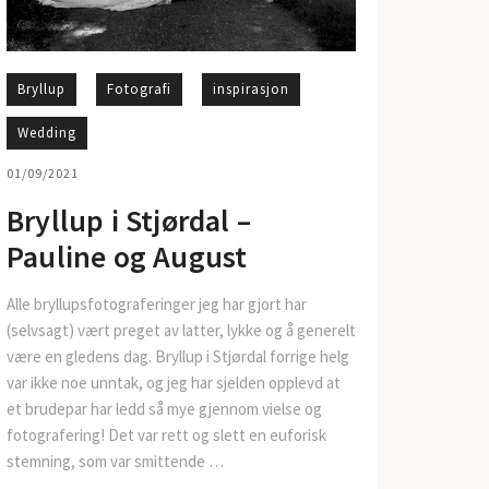
Bryllup
Fotografi
inspirasjon
Wedding
01/09/2021
Bryllup i Stjørdal –
Pauline og August
Alle bryllupsfotograferinger jeg har gjort har
(selvsagt) vært preget av latter, lykke og å generelt
være en gledens dag. Bryllup i Stjørdal forrige helg
var ikke noe unntak, og jeg har sjelden opplevd at
et brudepar har ledd så mye gjennom vielse og
fotografering! Det var rett og slett en euforisk
stemning, som var smittende …