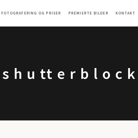
FOTOGRAFERING OG PRISER
PREMIERTE BILDER
KONTAKT
s h u tt e r b l o c k