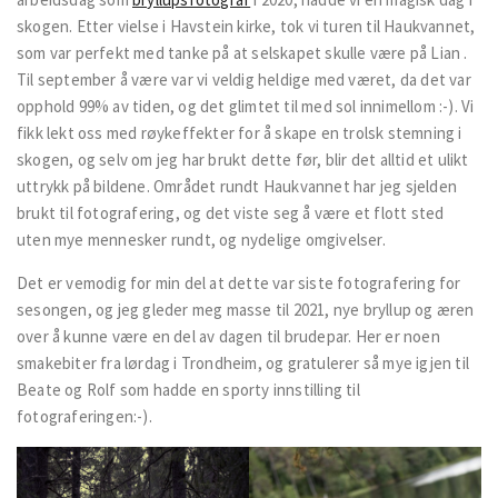
skogen. Etter vielse i Havstein kirke, tok vi turen til Haukvannet,
som var perfekt med tanke på at selskapet skulle være på Lian .
Til september å være var vi veldig heldige med været, da det var
opphold 99% av tiden, og det glimtet til med sol innimellom :-). Vi
fikk lekt oss med røykeffekter for å skape en trolsk stemning i
skogen, og selv om jeg har brukt dette før, blir det alltid et ulikt
uttrykk på bildene. Området rundt Haukvannet har jeg sjelden
brukt til fotografering, og det viste seg å være et flott sted
uten mye mennesker rundt, og nydelige omgivelser.
Det er vemodig for min del at dette var siste fotografering for
sesongen, og jeg gleder meg masse til 2021, nye bryllup og æren
over å kunne være en del av dagen til brudepar. Her er noen
smakebiter fra lørdag i Trondheim, og gratulerer så mye igjen til
Beate og Rolf som hadde en sporty innstilling til
fotograferingen:-).