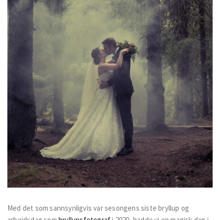
Med det som sannsynligvis var sesongens siste bryllup og
arbeidsdag som
bryllupsfotograf
i 2020, hadde vi en magisk dag i