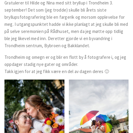
Gratulerer til Hilde og Nina med sitt bryllup i Trondheim 3.
september! Det som (jeg trodde) skulle bli årets siste
bryllupsfotografering ble en fargerik og morsom opplevelse for
meg. I utgangspunktet hadde vi ikke planlagt at jeg skulle bli med
på selve seremonien på Rådhuset, men da jeg møtte opp tidlig
ble jeg likevel med inn. Deretter gjorde vi en byvandring i
Trondheim sentrum, Bybroen og Bakklandet.
Trondheim og omegn er og blir en flott by å fotografere i, og jeg
oppdager stadig nye gater og områder.
Takk igjen for at jeg fikk være en del av dagen deres 🙂