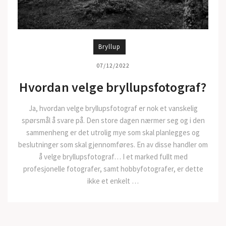
Bryllup
07/12/2022
Hvordan velge bryllupsfotograf?
Ja, hvordan velge bryllupsfotograf er nok et vanskelig
spørsmål å svare på. Den store dagen nærmer seg og i den
sammenheng er det utrolig mye som skal planlegges og
beslutninger som skal gjennomføres. En av disse handler om
å velge bryllupsfotograf… I et marked fullt med
profesjonelle fotografer, samt hobbyfotografer, er dette
ikke et enkelt …