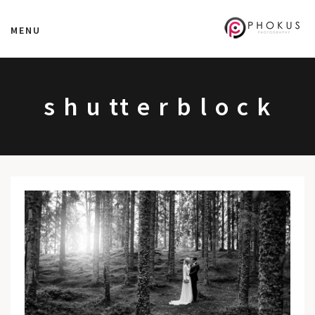
MENU
s h u tt e r b l o c k