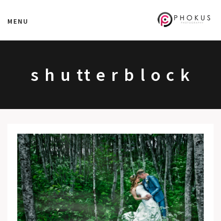
MENU
s h u tt e r b l o c k