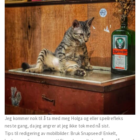
Jeg kommer nok til å ta med meg Holga og eller speilrefleks
neste gang, da jeg angrer at jeg ikke tok med nå sist.
Tips til redigering av mobilbilder: Bruk Snapseed! Enkelt,