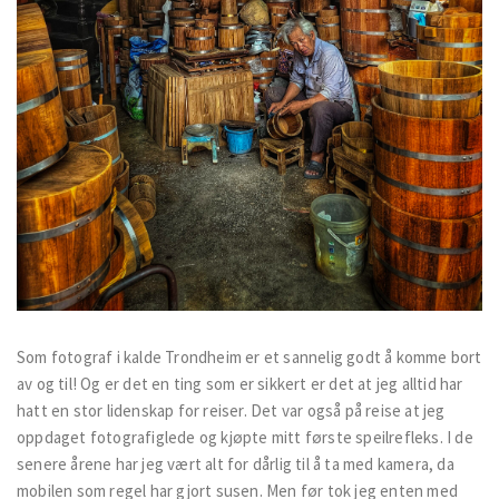
Som fotograf i kalde Trondheim er et sannelig godt å komme bort
av og til! Og er det en ting som er sikkert er det at jeg alltid har
hatt en stor lidenskap for reiser. Det var også på reise at jeg
oppdaget fotografiglede og kjøpte mitt første speilrefleks. I de
senere årene har jeg vært alt for dårlig til å ta med kamera, da
mobilen som regel har gjort susen. Men før tok jeg enten med