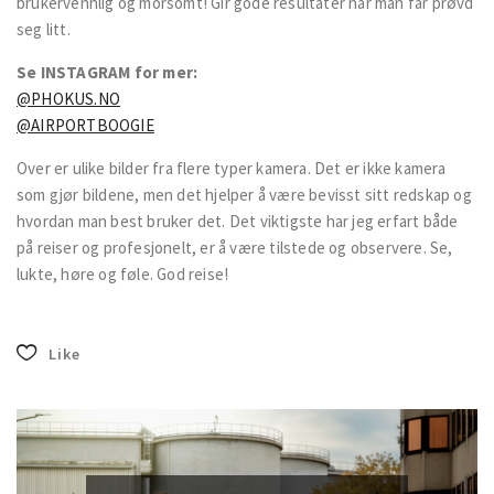
brukervennlig og morsomt! Gir gode resultater når man får prøvd
seg litt.
Se INSTAGRAM for mer:
@PHOKUS.NO
@AIRPORTBOOGIE
Over er ulike bilder fra flere typer kamera. Det er ikke kamera
som gjør bildene, men det hjelper å være bevisst sitt redskap og
hvordan man best bruker det. Det viktigste har jeg erfart både
på reiser og profesjonelt, er å være tilstede og observere. Se,
lukte, høre og føle. God reise!
Like