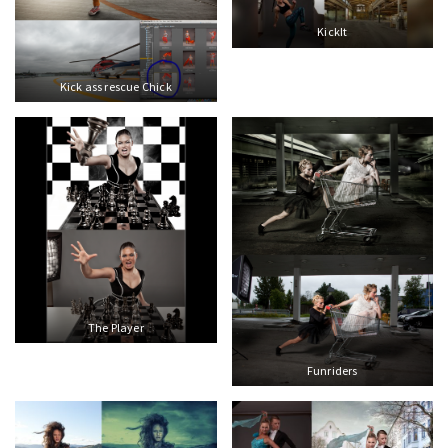
KickIt
Kick ass rescue Chick
The Player
Funriders