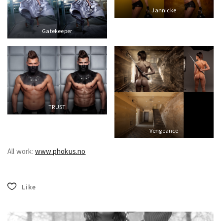
Jannicke
Gatekeeper
TRUST
Vengeance
All work:
www.phokus.no
Like